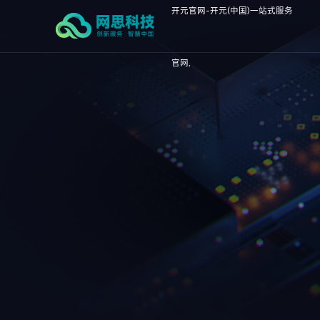
开元官网-开元(中国)一站式服务
官网,