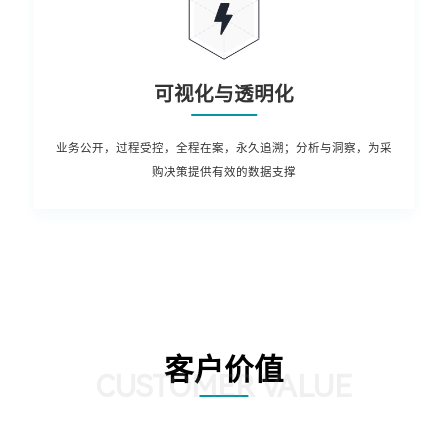
可视化与透明化
业务公开，过程受控，全程在案，永久追溯；分析与洞察，为采
购决策提供有效的数据支撑
客户价值
CUSTOMER VALUE