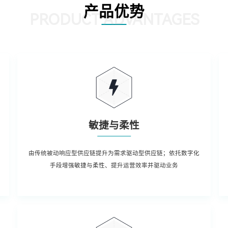
产品优势
PRODUCT ADVANTAGES
敏捷与柔性
由传统被动响应型供应链提升为需求驱动型供应链；依托数字化
手段增强敏捷与柔性、提升运营效率并驱动业务