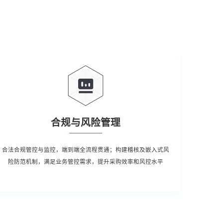
合规与风险管理
合法合规管控与监控，端到端全流程贯通；构建稽核及嵌入式风
险防范机制，满足业务管控需求，提升采购效率和风控水平