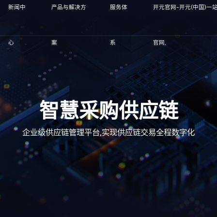
新闻中
产品与解决方
服务体
开元官网-开元(中国)一
心
案
系
官网,
智慧采购供应链
企业级供应链管理平台,实现供应链交易全程数字化