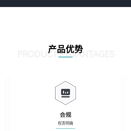
产品优势
PRODUCT ADVANTAGES
合规
权责明确