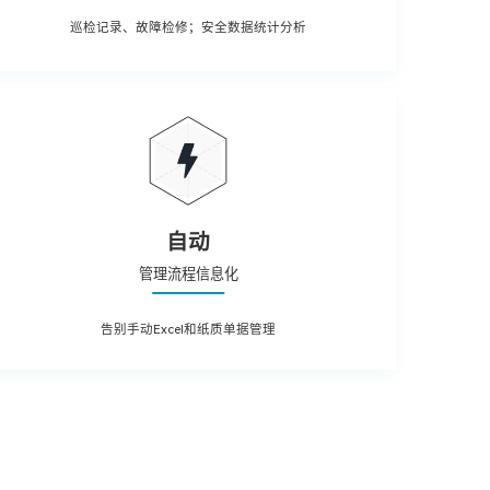
巡检记录、故障检修；安全数据统计分析
自动
管理流程信息化
告别手动Excel和纸质单据管理