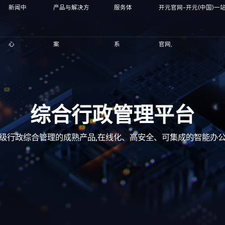
新闻中
产品与解决方
服务体
开元官网-开元(中国)一
心
案
系
官网,
综合行政管理平台
级行政综合管理的成熟产品,在线化、高安全、可集成的智能办