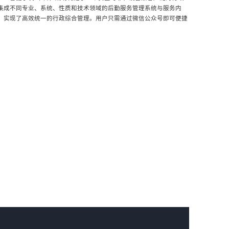
过集成不同专业、系统、性质和技术领域的后勤服务管理系统与服务内
等，实现了高效统一的行政综合管理。用户只需通过微信公众号即可便捷