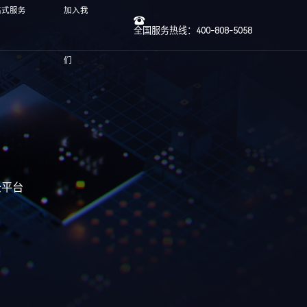
站式服务
加入我
全国服务热线：400-808-5058
们
公平台