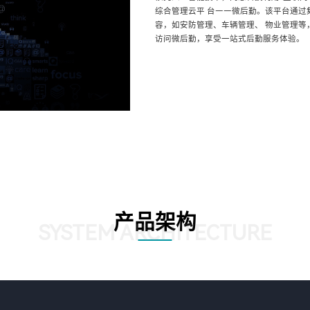
综合管理云平 台——微后勤。该平台通
容，如安防管理、车辆管理、 物业管理
访问微后勤，享受一站式后勤服务体验。
产品架构
SYSTEM ARCHITECTURE