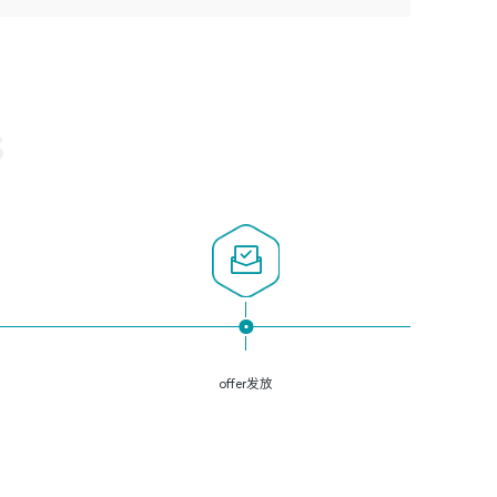
3、深入理解公司各项AI产品和技术信息；具有较强的文档
经验；
悉Web服务端开发的各种常用框架和技术Springboot、
编写能力，能独立撰写PPT、方案建议书等，面试时需携带
2、必须具备的能力：有丰富的运维开发和K8S运维经验；
Shiro、springcloud等；熟悉Linux常用命令和了解常用脚本
个人制作的专业PPT文件进行展示。
熟悉K8S、Git、docker等相关工具使用；熟练掌握Linux环
语言，较丰富的线上系统运维经验，复杂问题排查思路清
境下的Shell语言 ；工作责任感强、具有良好的沟通能力、
晰。
服务意识；
S
3、掌握Linux环境下的Python编程语言；
4、掌握DevOps思想、方法和流程。Jenkins工具使用；
5、掌握常见中间件配置与优化，如mysql、nginx等；
6、掌握服务器的维护，熟悉linux系统的常用操作；
7、掌握和第三方系统API接口的维护操作，和安全漏洞扫描
的修复工作。
offer发放