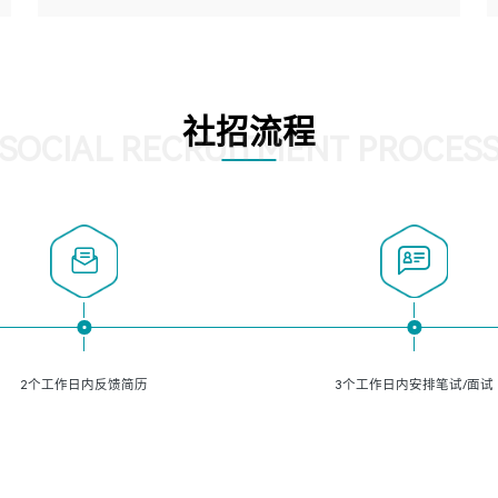
5、熟悉主流的分类算法、聚类算法和关联分析算法原理，
能熟练使用神经网络算法的进行业务建模；
岗位要求：
6、对OCR领域有深入的研究，熟悉模型调参，压缩和整型
1、精通java编程，熟悉vue和jsp编程；
化方法；
2、熟悉linux命令；
7、熟悉mysql、oracle、MongoDB、redis等其中一种数据
3、熟练使用springmvc、springcloud、webservice等框架
社招流程
库使用。
进行开发；
SOCIAL RECRUITMENT PROCES
4、熟练使用oracle、mysql进行开发；
5、熟悉流程开发如使用activiti；
6、计算机相关专业本科以上学历，3年以上开发工作经验。
2个工作日内反馈简历
3个工作日内安排笔试/面试