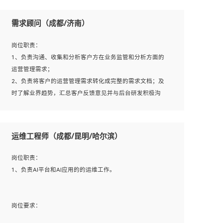
用；
方法；
5、根据业务架构设计与业务需求，上接业务设计下接系统
需求顾问（成都/济南）
7、具备资源池迁移、应用及数据迁移、异构数据迁移相关
设计，编写系统概要设计，指导技术骨干进行系统详细设
经验；
计。
岗位职责：
8、具有HCIE/H3CIE/VMware/阿里云等云计算方向认证者
1、负责沟通、收集和分析客户方在业务监管和分析方面的
优先；
运营管理需求；
岗位要求：
2、负责将客户的运营管理需求转化成完整的需求文档；及
1、全日制统招本科及以上学历，计算机相关专业毕业，5年
时了解业界趋势，汇总客户反馈意见并与后台研发积极沟
以上开发工作经验；
通，从而提升产品在市场中的竞争力；
2、具有扎实的java编程功底和良好的编码习惯，有分布
3、配合客户整理项目汇报材料。
式、多线程及高并发系统开发经验和性能调优经验尤佳；熟
运维工程师（成都/昆明/哈尔滨）
悉JVM调优；掌握基础中间件、基础架构方案和云平台、云
产品功能特性，熟练使用相关平台的功能和了解其背后实现
岗位要求：
岗位职责：
机制；
1、3年以上运营或解决方案的工作经验。
1、负责AI平台和AI应用的的运维工作。
3、精通主流开发框架经验，精通一门主流开发语言；熟悉
2、具备良好的逻辑能力、沟通能力和文字处理能力，能够
主流开源框架源码；
从海量数据中发现关键特征，可独立提出完整的优化方案,
4、具有一定的大中型项目参与经验，有中间件、基础组件
并推动方案执行达成结果；熟练使用PPT、WORD、EXCEL
岗位要求：
和框架的研发经验，具备研发管理流程建设经验；
等办公软件；
1、计算机相关专业，大专以上学历，2年以上开发运维工作
5、熟悉Spring、Mybatis等开源框架和常用apache组件,熟