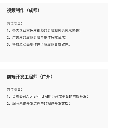
视频制作（成都）
岗位职责：
1、各类企业宣传片视频的剪辑和片头片尾包装；
2、广告片的后期剪辑与整体特效合成；
3、特效及动画制作并了解后期合成软件。
岗位要求：
1、热爱影视，责任心强，有强烈的兴趣和后期制作的主观
前端开发工程师（广州）
能动性；
2、熟练使用After Effect、Photo Shop、熟练掌握视频剪辑
岗位职责：
和特效包装软件；
1、负责公司AlphaMind AI能力开放平台的前端开发；
3、能对影片后期进行整体调色控制，具备一定审美感；
2、编写系统开发过程中的相遇开发文档；
4、在剪辑上会思考，有一定编导思维；
5、踏实， 勤奋，愿意在工作中不断学习，提高自我；
6、能与同事友好相处。
岗位要求：