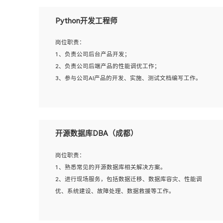
岗位要求：
Python开发工程师
1、全日制本科计算机相关专业毕业，3年以上相关工作经
验；
岗位职责：
2、精通linux操作系统的运行维护，具有故障处理的能力
1、负责公司后台产品开发；
3、熟练使用脚本语言，shell/python任一种，熟练使用
2、负责公司后端产品的性能调优工作；
Ansible
3、参与公司AI产品的开发、实施、测试文档编写工作。
4、熟悉linux常见服务、中间件的基本原理、部署以及故障
处理，如：Mysql、Apache、Nginx、Zabbix、Kafka等
5、熟悉主流虚拟化技术，如：VMware、KVM
岗位要求:
6、具备网络方面的基础知识，熟悉常见的网络协议，如
1、计算机相关专业，本科及以上学历，2年以上后端开发经
开源数据库DBA（成都）
TCP/IP，转发原理，路由优先级等
验，有过运营商项目经验的更佳；
7、了解容器技术，熟悉docker或podman
2、熟练python编程语言，熟悉服务端开发流程，熟悉常见
岗位职责：
8、有良好的文档编写能力和沟通能力，有RHCE证书优先
的算法和数据结构；
1、熟悉常见的开源数据库相关解决方案。
3、熟悉数据库开发，熟悉Mysql、Oracle、MongoDb数据
2、进行现场服务，包括数据迁移、数据库容灾、性能调
库应用开发其中一种；
优、系统建设、故障处理、数据救援等工作。
4、熟悉Python Wed框架（Django/Flask...）代码能力优
秀，熟悉编码规范和具备良好的文档编写能力）；
5、沟通表达能力强，具备团队协作能力。