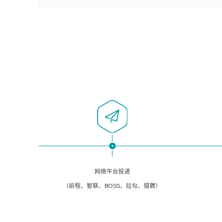
者优先；
5、负责现场对接客户，沟通事项。
6、具备良好的客户意识与沟通能力，善于学习思考、创新
与团队协作，认真负责、执行力与抗压力强。
岗位要求：
1、计算机相关专业本科以上学历，1年以上软件系统运维经
验。
2、精通linux命令。
3、熟悉oracle、mysql 数据库。
4、善于沟通，具有良好的团队合作精神和协作能力。
5、必须有实际的生产环境系统维护经验。
6、有中国移动安全态势系统相关项目经验优先考虑。
网络平台投递
（前程、智联、BOSS、拉勾、猎聘）