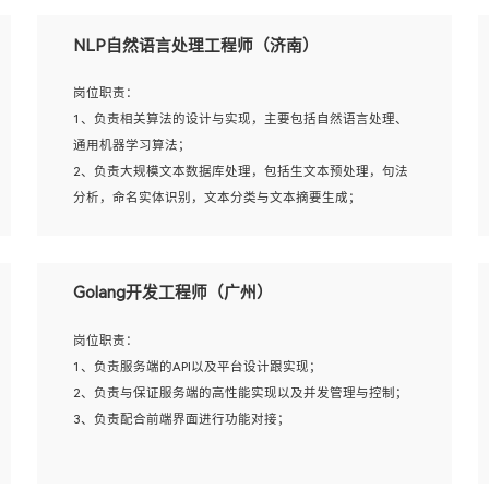
5、完成其他上级领导交予的任务和工作。
NLP自然语言处理工程师（济南）
岗位要求：
岗位职责：
1、本科以上学历，一年以上需求分析相关经验者优先；
1、负责相关算法的设计与实现，主要包括自然语言处理、
2、熟悉产品及需求规划工具，如:Axure、Xmind、MS
通用机器学习算法；
Project等；
2、负责大规模文本数据库处理，包括生文本预处理，句法
3、具备良好的交流协调能力，有较强的责任感、工作积极
分析，命名实体识别，文本分类与文本摘要生成；
主动；
3、跟踪自然语言处理的前沿技术和业界先进的模型应用；
4、有较强的系统需求分析、文档编写能力、沟通能力；
4、负责问答系统的搭建和知识图谱的建立；
5、具备与多团队合作的经验，良好团队协作精神；
Golang开发工程师（广州）
岗位要求：
岗位职责：
1、1年及以上自然语言处理方向研究或工作经验，统招本科
1、负责服务端的API以及平台设计跟实现；
及以上学历；
2、负责与保证服务端的高性能实现以及并发管理与控制；
2、熟悉tensorflow，keras，pytorch等常规深度学习框架，
3、负责配合前端界面进行功能对接；
快速根据客户需求实现有效的模型；
3、熟悉掌握至少一种编程语言，如：Python，Java；
4、 熟悉NLP相关算法与实现；