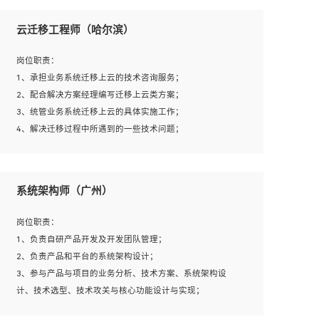
1、全日制本科及以上学历，计算机相关专业毕业，一年以
上前端开发工作经验；
云迁移工程师（哈尔滨）
2、熟练掌握HTML、CSS、JavaScript等web相关技术；
3、熟悉react/vue/angular任何一种前端框架，熟悉react优
岗位职责：
先；
1、承担业务系统迁移上云的技术咨询服务；
4、熟悉webpack配置和git操作；
2、配合解决方案经理编写迁移上云类方案；
5、善于沟通，具有团队意识；
3、统管业务系统迁移上云的具体实施工作；
4、解决迁移过程中所遇到的一些技术问题；
岗位要求：
系统架构师（广州）
1、专科及以上学历，三年以上工作经验，计算机等相关专
业；
岗位职责：
2、具备常见业务系统资源评估、部署优化和故障排查的能
1、负责自研产品开发及开发团队管理；
力；
2、负责产品和平台的系统架构设计；
3、熟悉常见操作系统、存储、网络、 IO 等相关原理；
3、参与产品与项目的业务分析、技术方案、系统架构设
4、具有迁移工具实操经验，具备P2V、V2V迁移能力；
计、技术选型、技术攻关与核心功能设计与实现；
5、熟练华为、VMware虚拟化、云计算及云存储技术；
4、根据业务及技术发展，做前瞻性的技术分析、研究及应
6、熟悉主流数据库、应用服务器、中间件部署架构和运维