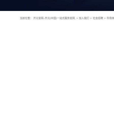
当前位置：
开元官网-开元(中国)一站式服务官网,
>
加入我们
>
社会招聘
>
市场