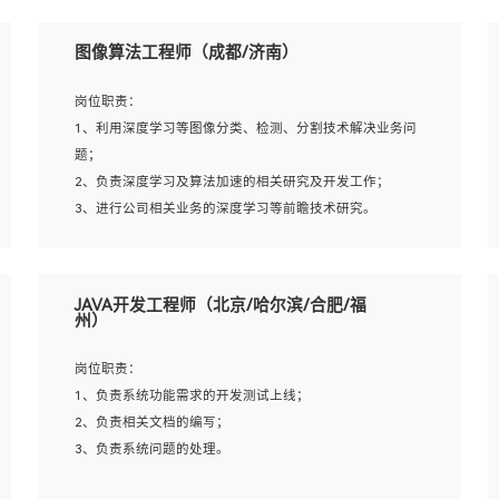
岗位要求：
5、至少有一次及以上问答系统的项目实践，熟悉问答系统
1、本科及以上学历，计算机相关专业；
图像算法工程师（成都/济南）
全流程开发者优先；
2、1年以上Golang开发工作经验，能独立完成相应项目开
6、有较强的问题分析和处理能力，良好的团队合作意识；
发；
岗位职责：
7、 参与过相关竞赛或科研项目者优先。
3、基础扎实、熟悉数据结构与算法，熟悉多线程、多进
1、利用深度学习等图像分类、检测、分割技术解决业务问
程、IO复用等并发编程思维与实现，熟悉常用开源框架及设
题；
计模式；
2、负责深度学习及算法加速的相关研究及开发工作；
4、熟悉Golang、连接池、消息队列等组件使用、熟悉后端
3、进行公司相关业务的深度学习等前瞻技术研究。
开发、测试、调试流程跟工具使用；
5、对技术有激情，喜欢钻研，能快速接受和掌握新技术，
学习能力和工作责任心强，良好的沟通表达能力和团队协作
岗位要求：
JAVA开发工程师（北京/哈尔滨/合肥/福
能力。
1、统招本科以上学历，图形图像、计算机或数学相关专
州）
业；
2、2年以上图像处理开发经验，熟悉python和spark开发；
岗位职责：
3、熟练使用TensorFlow、Theano、Keras 及 Caffe 任意一
1、负责系统功能需求的开发测试上线；
种主流深度学习框架搭建深度学习系统环境；
2、负责相关文档的编写；
4、熟悉OPENCV、HALCON等常用图像处理软件，熟练进
3、负责系统问题的处理。
行图像处理；