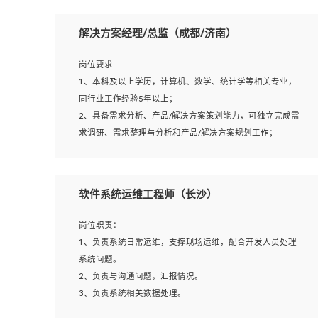
岗位要求：
1、本科以上相关专业毕业，拥有三年以上相关数据工作经
解决方案经理/总监（成都/济南）
验经验。
2、熟悉PostgreSQL、redis、MongoDB、ElasticSearch等
岗位要求
开源数据库运维管理，拥有开发经验优先。
1、本科及以上学历，计算机、数学、统计学等相关专业，
3、熟悉Oracle、MySQL、SQLServer中一种或多种优先。
同行业工作经验5年以上；
4、熟悉Hadoop、HBASE、Spark等大数据平台优先。
2、具备需求分析、产品/解决方案策划能力，可独立完成需
5、熟悉linux或任意一种unix操作系统，如有较强操作系统
求调研、需求整理与分析和产品/解决方案规划工作；
侧工作经验者优先。
3、逻辑缜密，对用户产品/解决方案体验敏感，对数据敏
6、具备丰富的项目实施经验，较强的自我学习能力。
感，有产品/解决方案意识，有主见，以数据为驱动，以结
7、责任心强，为人友好，沟通能力强，具有良好的团队意
果为导向；
软件系统运维工程师（长沙）
识。
4、具有丰富的AI产品/解决方案解决方案经验，能够针对客
户的需求，快速响应输出相关的解决方案，包括视频分析、
岗位职责：
图像识别、NLP、OCR、机器学习等；
1、负责系统日常运维，支撑现场运维，配合开发人员处理
5、具备AI技术背景，掌握TensorFlow、PyTorch、Spark
系统问题。
MLlib、SK-Learn等常见AI算法框架，对人脸识别、目标检
2、负责与沟通问题，汇报情况。
测、图像识别、OCR、NLP等AI算法有深刻理解。具有AI平
3、负责系统相关数据处理。
台级产品/解决方案从业经验者优先。具有大数据技术背景
4、负责系统运维相关文档编写。