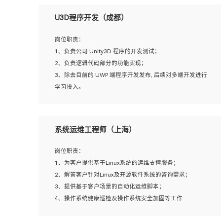
U3D程序开发（成都）
岗位职责：
1、负责公司 Unity3D 程序的开发测试；
2、负责逻辑代码部分的功能实现；
3、除去目前的 UWP 端程序开发发布, 后续对多端开发进行
学习投入。
岗位要求：
系统运维工程师（上海）
1、全日制本科相关专业，具有相关开发经验?年以上；
2、熟练掌握 Unity3D 程序开发，精通 C# 语言开发；
岗位职责：
3、具有大量插件的使用调试经历，开发测试过 UWP 端程
1、为客户提供基于Linux系统的运维支撑服务；
序者优先；
2、解答客户针对Linux及开源软件系统的咨询需求；
4、有良好的沟通能力和团队合作意识；
3、提供基于客户场景的自动化运维脚本；
5、开发过 HoloLens 程序者优先。
4、操作系统健康巡检及操作系统安全加固等工作