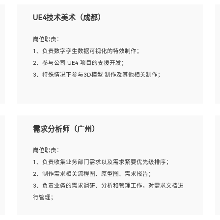
UE4技术美术（成都）
岗位职责：
1、负责数字孪生数据可视化的特效制作；
2、参与公司 UE4 项目的支援开发；
3、特殊情况下参与3D模型 制作及其他相关制作；
岗位要求：
1、全日制本科以上学历，美术、动画相关专业毕业，具有
需求分析师（广州）
相关效果制作经验2年以上；
2、熟练掌握 Particle 或 Niagara 制作特效模块；
岗位职责：
3、想象力丰富, 有一定的艺术审美深度；
1、负责收集业务部门需求以及需求紧要优先级排序；
4、有良好的场景特效搭建功底；
2、制作需求相关流程图、原型图、需求报告；
5、熟悉 3Ds Max 或者 Maya；
3、负责业务的需求调研、分析和管理工作，对需求文档进
6、有良好的沟通能力和团队合作意识；
行管理；
7、参与过建筑结构表现相关项目者优先
4、发现业务操作流程中的痛点，并提出对应的解决方案；