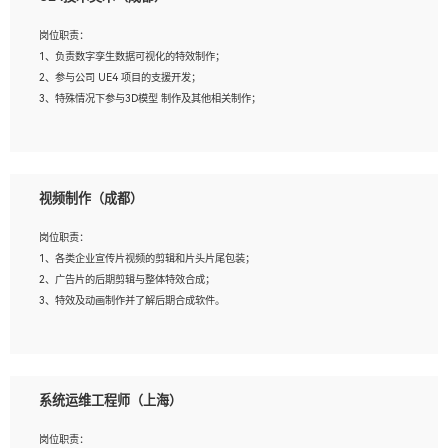
2、熟练掌握 Unity3D 程序开发，精通 C# 语言开发；
3、具有大量插件的使用调试经历，开发测试过 UWP 端程序者优先；
岗位职责：
4、有良好的沟通能力和团队合作意识；
1、负责数字孪生数据可视化的特效制作；
5、开发过 HoloLens 程序者优先。
2、参与公司 UE4 项目的支援开发；
3、特殊情况下参与3D模型 制作及其他相关制作；
岗位要求：
1、全日制本科以上学历，美术、动画相关专业毕业，具有相关效果制作经验2年以
视频制作（成都）
上；
2、熟练掌握 Particle 或 Niagara 制作特效模块；
岗位职责：
3、想象力丰富, 有一定的艺术审美深度；
1、各类企业宣传片视频的剪辑和片头片尾包装；
4、有良好的场景特效搭建功底；
2、广告片的后期剪辑与整体特效合成；
5、熟悉 3Ds Max 或者 Maya；
3、特效及动画制作并了解后期合成软件。
6、有良好的沟通能力和团队合作意识；
7、参与过建筑结构表现相关项目者优先
岗位要求：
1、热爱影视，责任心强，有强烈的兴趣和后期制作的主观能动性；
系统运维工程师（上海）
2、熟练使用After Effect、Photo Shop、熟练掌握视频剪辑和特效包装软件；
3、能对影片后期进行整体调色控制，具备一定审美感；
岗位职责：
4、在剪辑上会思考，有一定编导思维；