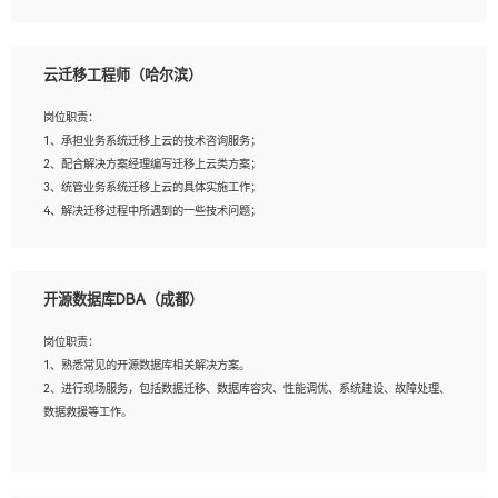
4、负责问答系统的搭建和知识图谱的建立；
云迁移工程师（哈尔滨）
岗位要求：
1、1年及以上自然语言处理方向研究或工作经验，统招本科及以上学历；
岗位职责：
2、熟悉tensorflow，keras，pytorch等常规深度学习框架，快速根据客户需求实现
1、承担业务系统迁移上云的技术咨询服务；
有效的模型；
2、配合解决方案经理编写迁移上云类方案；
3、熟悉掌握至少一种编程语言，如：Python，Java；
3、统管业务系统迁移上云的具体实施工作；
4、 熟悉NLP相关算法与实现；
4、解决迁移过程中所遇到的一些技术问题；
5、至少有一次及以上问答系统的项目实践，熟悉问答系统全流程开发者优先；
6、有较强的问题分析和处理能力，良好的团队合作意识；
7、 参与过相关竞赛或科研项目者优先。
岗位要求：
开源数据库DBA（成都）
1、专科及以上学历，三年以上工作经验，计算机等相关专业；
2、具备常见业务系统资源评估、部署优化和故障排查的能力；
岗位职责：
3、熟悉常见操作系统、存储、网络、 IO 等相关原理；
1、熟悉常见的开源数据库相关解决方案。
4、具有迁移工具实操经验，具备P2V、V2V迁移能力；
2、进行现场服务，包括数据迁移、数据库容灾、性能调优、系统建设、故障处理、
5、熟练华为、VMware虚拟化、云计算及云存储技术；
数据救援等工作。
6、熟悉主流数据库、应用服务器、中间件部署架构和运维方法；
7、具备资源池迁移、应用及数据迁移、异构数据迁移相关经验；
8、具有HCIE/H3CIE/VMware/阿里云等云计算方向认证者优先；
岗位要求：