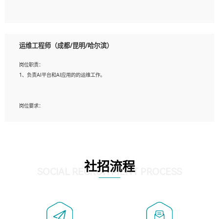
5、必须有实际的生产环境系统维护经验。
6、有中国移动安全态势系统相关项目经验优先考虑。
岗位要求：
1、精通java编程，熟悉vue和jsp编程；
运维工程师（成都/昆明/哈尔滨）
2、熟悉linux命令；
3、熟练使用springmvc、springcloud、webservice等框架进行开发；
岗位职责：
4、熟练使用oracle、mysql进行开发；
1、负责AI平台和AI应用的的运维工作。
5、熟悉流程开发如使用activiti；
6、计算机相关专业本科以上学历，3年以上开发工作经验。
岗位要求：
1、计算机相关专业，大专以上学历，2年以上开发运维工作经验；
2、必须具备的能力：有丰富的运维开发和K8S运维经验；熟悉K8S、Git、docker等
相关工具使用；熟练掌握Linux环境下的Shell语言 ；工作责任感强、具有良好的沟
通能力、服务意识；
3、掌握Linux环境下的Python编程语言；
社招流程
4、掌握DevOps思想、方法和流程。Jenkins工具使用；
SOCIAL RECRUITMENT PROCESS
5、掌握常见中间件配置与优化，如mysql、nginx等；
6、掌握服务器的维护，熟悉linux系统的常用操作；
7、掌握和第三方系统API接口的维护操作，和安全漏洞扫描的修复工作。