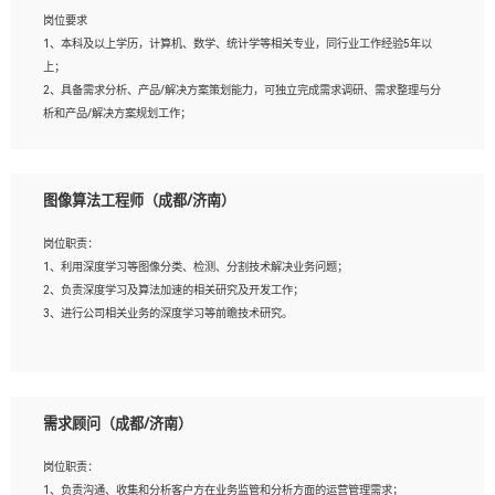
岗位要求
岗位要求：
1、本科及以上学历，计算机、数学、统计学等相关专业，同行业工作经验5年以
1、全日制统招本科及以上学历，计算机相关专业毕业，5年以上开发工作经验；
上；
2、具有扎实的java编程功底和良好的编码习惯，有分布式、多线程及高并发系统开
2、具备需求分析、产品/解决方案策划能力，可独立完成需求调研、需求整理与分
发经验和性能调优经验尤佳；熟悉JVM调优；掌握基础中间件、基础架构方案和云
析和产品/解决方案规划工作；
平台、云产品功能特性，熟练使用相关平台的功能和了解其背后实现机制；
3、逻辑缜密，对用户产品/解决方案体验敏感，对数据敏感，有产品/解决方案意
3、精通主流开发框架经验，精通一门主流开发语言；熟悉主流开源框架源码；
识，有主见，以数据为驱动，以结果为导向；
4、具有一定的大中型项目参与经验，有中间件、基础组件和框架的研发经验，具备
4、具有丰富的AI产品/解决方案解决方案经验，能够针对客户的需求，快速响应输
研发管理流程建设经验；
图像算法工程师（成都/济南）
出相关的解决方案，包括视频分析、图像识别、NLP、OCR、机器学习等；
5、熟悉Spring、Mybatis等开源框架和常用apache组件,熟悉Web服务端开发的各种
5、具备AI技术背景，掌握TensorFlow、PyTorch、Spark MLlib、SK-Learn等常见
常用框架和技术Springboot、Shiro、springcloud等；熟悉Linux常用命令和了解常
岗位职责：
AI算法框架，对人脸识别、目标检测、图像识别、OCR、NLP等AI算法有深刻理
用脚本语言，较丰富的线上系统运维经验，复杂问题排查思路清晰。
1、利用深度学习等图像分类、检测、分割技术解决业务问题；
解。具有AI平台级产品/解决方案从业经验者优先。具有大数据技术背景者优先；
2、负责深度学习及算法加速的相关研究及开发工作；
6、具备良好的客户意识与沟通能力，善于学习思考、创新与团队协作，认真负责、
3、进行公司相关业务的深度学习等前瞻技术研究。
执行力与抗压力强。
岗位要求：
1、统招本科以上学历，图形图像、计算机或数学相关专业；
需求顾问（成都/济南）
2、2年以上图像处理开发经验，熟悉python和spark开发；
3、熟练使用TensorFlow、Theano、Keras 及 Caffe 任意一种主流深度学习框架搭建
岗位职责：
深度学习系统环境；
1、负责沟通、收集和分析客户方在业务监管和分析方面的运营管理需求；