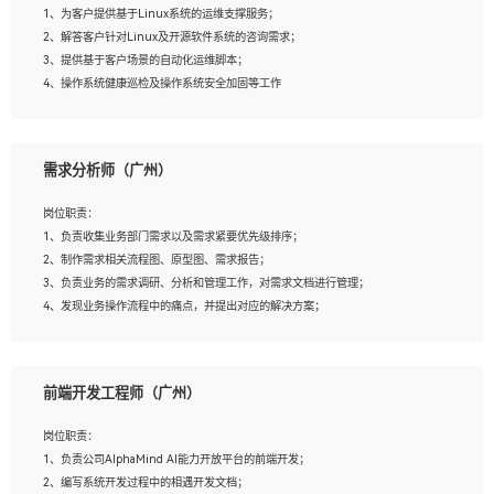
1、为客户提供基于Linux系统的运维支撑服务；
5、踏实， 勤奋，愿意在工作中不断学习，提高自我；
2、解答客户针对Linux及开源软件系统的咨询需求；
6、能与同事友好相处。
3、提供基于客户场景的自动化运维脚本；
4、操作系统健康巡检及操作系统安全加固等工作
岗位要求：
需求分析师（广州）
1、全日制本科计算机相关专业毕业，3年以上相关工作经验；
2、精通linux操作系统的运行维护，具有故障处理的能力
岗位职责：
3、熟练使用脚本语言，shell/python任一种，熟练使用Ansible
1、负责收集业务部门需求以及需求紧要优先级排序；
4、熟悉linux常见服务、中间件的基本原理、部署以及故障处理，如：Mysql、
2、制作需求相关流程图、原型图、需求报告；
Apache、Nginx、Zabbix、Kafka等
3、负责业务的需求调研、分析和管理工作，对需求文档进行管理；
5、熟悉主流虚拟化技术，如：VMware、KVM
4、发现业务操作流程中的痛点，并提出对应的解决方案；
6、具备网络方面的基础知识，熟悉常见的网络协议，如TCP/IP，转发原理，路由优
5、完成其他上级领导交予的任务和工作。
先级等
7、了解容器技术，熟悉docker或podman
8、有良好的文档编写能力和沟通能力，有RHCE证书优先
前端开发工程师（广州）
岗位要求：
1、本科以上学历，一年以上需求分析相关经验者优先；
岗位职责：
2、熟悉产品及需求规划工具，如:Axure、Xmind、MS Project等；
1、负责公司AlphaMind AI能力开放平台的前端开发；
3、具备良好的交流协调能力，有较强的责任感、工作积极主动；
2、编写系统开发过程中的相遇开发文档；
4、有较强的系统需求分析、文档编写能力、沟通能力；