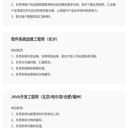
4、熟悉OPENCV、HALCON等常用图像处理软件，熟练进行图像处理；
2、负责将客户的运营管理需求转化成完整的需求文档；及时了解业界趋势，汇总客
5、熟悉主流的分类算法、聚类算法和关联分析算法原理，能熟练使用神经网络算法
户反馈意见并与后台研发积极沟通，从而提升产品在市场中的竞争力；
的进行业务建模；
3、配合客户整理项目汇报材料。
6、对OCR领域有深入的研究，熟悉模型调参，压缩和整型化方法；
7、熟悉mysql、oracle、MongoDB、redis等其中一种数据库使用。
岗位要求：
软件系统运维工程师（长沙）
1、3年以上运营或解决方案的工作经验。
2、具备良好的逻辑能力、沟通能力和文字处理能力，能够从海量数据中发现关键特
岗位职责：
征，可独立提出完整的优化方案,并推动方案执行达成结果；熟练使用PPT、
1、负责系统日常运维，支撑现场运维，配合开发人员处理系统问题。
WORD、EXCEL等办公软件；
2、负责与沟通问题，汇报情况。
3、深入理解公司各项AI产品和技术信息；具有较强的文档编写能力，能独立撰写
3、负责系统相关数据处理。
PPT、方案建议书等，面试时需携带个人制作的专业PPT文件进行展示。
4、负责系统运维相关文档编写。
5、负责现场对接客户，沟通事项。
JAVA开发工程师（北京/哈尔滨/合肥/福州）
岗位要求：
1、计算机相关专业本科以上学历，1年以上软件系统运维经验。
岗位职责：
2、精通linux命令。
1、负责系统功能需求的开发测试上线；
3、熟悉oracle、mysql 数据库。
2、负责相关文档的编写；
4、善于沟通，具有良好的团队合作精神和协作能力。
3、负责系统问题的处理。