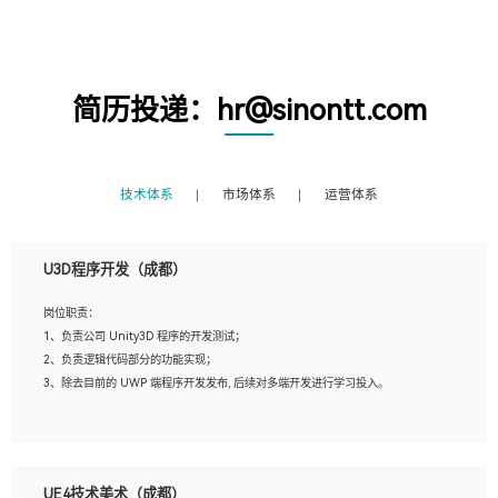
简历投递：hr@sinontt.com
技术体系
市场体系
运营体系
U3D程序开发（成都）
岗位职责：
1、负责公司 Unity3D 程序的开发测试；
2、负责逻辑代码部分的功能实现；
3、除去目前的 UWP 端程序开发发布, 后续对多端开发进行学习投入。
岗位要求：
1、全日制本科相关专业，具有相关开发经验?年以上；
UE4技术美术（成都）