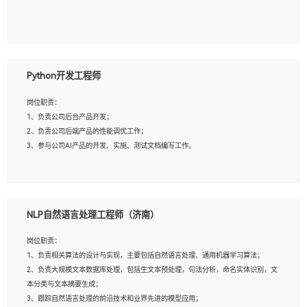
5、具备与多团队合作的经验，良好团队协作精神；
岗位要求：
1、全日制本科及以上学历，计算机相关专业毕业，一年以上前端开发工作经验；
2、熟练掌握HTML、CSS、JavaScript等web相关技术；
Python开发工程师
3、熟悉react/vue/angular任何一种前端框架，熟悉react优先；
4、熟悉webpack配置和git操作；
岗位职责：
5、善于沟通，具有团队意识；
1、负责公司后台产品开发；
2、负责公司后端产品的性能调优工作；
3、参与公司AI产品的开发、实施、测试文档编写工作。
岗位要求:
1、计算机相关专业，本科及以上学历，2年以上后端开发经验，有过运营商项目经
NLP自然语言处理工程师（济南）
验的更佳；
2、熟练python编程语言，熟悉服务端开发流程，熟悉常见的算法和数据结构；
岗位职责：
3、熟悉数据库开发，熟悉Mysql、Oracle、MongoDb数据库应用开发其中一种；
1、负责相关算法的设计与实现，主要包括自然语言处理、通用机器学习算法；
4、熟悉Python Wed框架（Django/Flask...）代码能力优秀，熟悉编码规范和具备
2、负责大规模文本数据库处理，包括生文本预处理，句法分析，命名实体识别，文
良好的文档编写能力）；
本分类与文本摘要生成；
5、沟通表达能力强，具备团队协作能力。
3、跟踪自然语言处理的前沿技术和业界先进的模型应用；