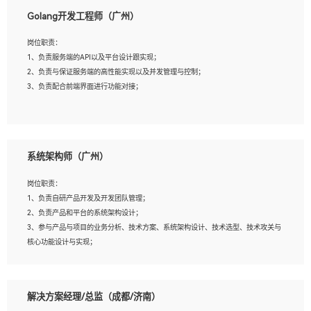
1、本科以上相关专业毕业，拥有三年以上相关数据工作经验经验。
Golang开发工程师（广州）
2、熟悉PostgreSQL、redis、MongoDB、ElasticSearch等开源数据库运维管理，拥
有开发经验优先。
岗位职责：
3、熟悉Oracle、MySQL、SQLServer中一种或多种优先。
1、负责服务端的API以及平台设计跟实现；
4、熟悉Hadoop、HBASE、Spark等大数据平台优先。
2、负责与保证服务端的高性能实现以及并发管理与控制；
5、熟悉linux或任意一种unix操作系统，如有较强操作系统侧工作经验者优先。
3、负责配合前端界面进行功能对接；
6、具备丰富的项目实施经验，较强的自我学习能力。
7、责任心强，为人友好，沟通能力强，具有良好的团队意识。
岗位要求：
1、本科及以上学历，计算机相关专业；
系统架构师（广州）
2、1年以上Golang开发工作经验，能独立完成相应项目开发；
3、基础扎实、熟悉数据结构与算法，熟悉多线程、多进程、IO复用等并发编程思维
岗位职责：
与实现，熟悉常用开源框架及设计模式；
1、负责自研产品开发及开发团队管理；
4、熟悉Golang、连接池、消息队列等组件使用、熟悉后端开发、测试、调试流程跟
2、负责产品和平台的系统架构设计；
工具使用；
3、参与产品与项目的业务分析、技术方案、系统架构设计、技术选型、技术攻关与
5、对技术有激情，喜欢钻研，能快速接受和掌握新技术，学习能力和工作责任心
核心功能设计与实现；
强，良好的沟通表达能力和团队协作能力。
4、根据业务及技术发展，做前瞻性的技术分析、研究及应用；
5、根据业务架构设计与业务需求，上接业务设计下接系统设计，编写系统概要设
计，指导技术骨干进行系统详细设计。
解决方案经理/总监（成都/济南）