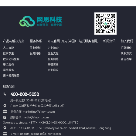
产品与解决方案
服务体系
开元官网-开元(中国)一站式服务官网,
新闻资讯
加入我们
人工智能
服务级别
企业简介
招聘岗位
数字孪生
服务网络
企业文化
联系方式
数字化转型解
服务网络
留言表单
安全服务
荣誉资质
运维服务
企业风采
技术咨询服务
联系我们
400-808-5058
周一到周五9:30-18:00 (北京时间）
广州市黄埔区科学大道18号芯大厦B2栋1-2层
商务合作: marketing@sinontt.com
媒体合作: media@sinontt.com
Overseas business: NETTHINK HOLDINGS(HK)CO.,LIMITED
Add: Unit 04-05, 16F, The Broadway No.54-62 Lockhart Road,
Wanchai, HongKong
Email: sinontt_business@sinontt.com