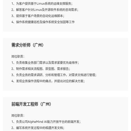
1、为客户提供基于Linux系统的运维支撑服务；
5、踏实， 勤奋，愿意在工作中不断学习，提高自我；
2、解答客户针对Linux及开源软件系统的咨询需求；
6、能与同事友好相处。
3、提供基于客户场景的自动化运维脚本；
4、操作系统健康巡检及操作系统安全加固等工作
岗位要求：
需求分析师（广州）
1、全日制本科计算机相关专业毕业，3年以上相关工作经验；
2、精通linux操作系统的运行维护，具有故障处理的能力
岗位职责：
3、熟练使用脚本语言，shell/python任一种，熟练使用Ansible
1、负责收集业务部门需求以及需求紧要优先级排序；
4、熟悉linux常见服务、中间件的基本原理、部署以及故障处理，如：Mysql、
2、制作需求相关流程图、原型图、需求报告；
Apache、Nginx、Zabbix、Kafka等
3、负责业务的需求调研、分析和管理工作，对需求文档进行管理；
5、熟悉主流虚拟化技术，如：VMware、KVM
4、发现业务操作流程中的痛点，并提出对应的解决方案；
6、具备网络方面的基础知识，熟悉常见的网络协议，如TCP/IP，转发原理，路由优
5、完成其他上级领导交予的任务和工作。
先级等
7、了解容器技术，熟悉docker或podman
8、有良好的文档编写能力和沟通能力，有RHCE证书优先
前端开发工程师（广州）
岗位要求：
1、本科以上学历，一年以上需求分析相关经验者优先；
岗位职责：
2、熟悉产品及需求规划工具，如:Axure、Xmind、MS Project等；
1、负责公司AlphaMind AI能力开放平台的前端开发；
3、具备良好的交流协调能力，有较强的责任感、工作积极主动；
2、编写系统开发过程中的相遇开发文档；
4、有较强的系统需求分析、文档编写能力、沟通能力；