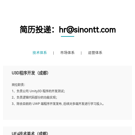
简历投递：hr@sinontt.com
技术体系
市场体系
运营体系
U3D程序开发（成都）
岗位职责：
1、负责公司 Unity3D 程序的开发测试；
2、负责逻辑代码部分的功能实现；
3、除去目前的 UWP 端程序开发发布, 后续对多端开发进行学习投入。
岗位要求：
1、全日制本科相关专业，具有相关开发经验?年以上；
UE4技术美术（成都）