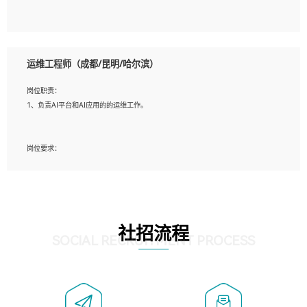
5、必须有实际的生产环境系统维护经验。
6、有中国移动安全态势系统相关项目经验优先考虑。
岗位要求：
1、精通java编程，熟悉vue和jsp编程；
运维工程师（成都/昆明/哈尔滨）
2、熟悉linux命令；
3、熟练使用springmvc、springcloud、webservice等框架进行开发；
岗位职责：
4、熟练使用oracle、mysql进行开发；
1、负责AI平台和AI应用的的运维工作。
5、熟悉流程开发如使用activiti；
6、计算机相关专业本科以上学历，3年以上开发工作经验。
岗位要求：
1、计算机相关专业，大专以上学历，2年以上开发运维工作经验；
2、必须具备的能力：有丰富的运维开发和K8S运维经验；熟悉K8S、Git、docker等
相关工具使用；熟练掌握Linux环境下的Shell语言 ；工作责任感强、具有良好的沟
通能力、服务意识；
3、掌握Linux环境下的Python编程语言；
社招流程
4、掌握DevOps思想、方法和流程。Jenkins工具使用；
SOCIAL RECRUITMENT PROCESS
5、掌握常见中间件配置与优化，如mysql、nginx等；
6、掌握服务器的维护，熟悉linux系统的常用操作；
7、掌握和第三方系统API接口的维护操作，和安全漏洞扫描的修复工作。