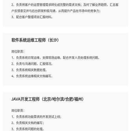
4、熟悉OPENCV、HALCON等常用图像处理软件，熟练进行图像处理；
2、负责将客户的运营管理需求转化成完整的需求文档；及时了解业界趋势，汇总客
5、熟悉主流的分类算法、聚类算法和关联分析算法原理，能熟练使用神经网络算法
户反馈意见并与后台研发积极沟通，从而提升产品在市场中的竞争力；
的进行业务建模；
3、配合客户整理项目汇报材料。
6、对OCR领域有深入的研究，熟悉模型调参，压缩和整型化方法；
7、熟悉mysql、oracle、MongoDB、redis等其中一种数据库使用。
岗位要求：
软件系统运维工程师（长沙）
1、3年以上运营或解决方案的工作经验。
2、具备良好的逻辑能力、沟通能力和文字处理能力，能够从海量数据中发现关键特
岗位职责：
征，可独立提出完整的优化方案,并推动方案执行达成结果；熟练使用PPT、
1、负责系统日常运维，支撑现场运维，配合开发人员处理系统问题。
WORD、EXCEL等办公软件；
2、负责与沟通问题，汇报情况。
3、深入理解公司各项AI产品和技术信息；具有较强的文档编写能力，能独立撰写
3、负责系统相关数据处理。
PPT、方案建议书等，面试时需携带个人制作的专业PPT文件进行展示。
4、负责系统运维相关文档编写。
5、负责现场对接客户，沟通事项。
JAVA开发工程师（北京/哈尔滨/合肥/福州）
岗位要求：
1、计算机相关专业本科以上学历，1年以上软件系统运维经验。
岗位职责：
2、精通linux命令。
1、负责系统功能需求的开发测试上线；
3、熟悉oracle、mysql 数据库。
2、负责相关文档的编写；
4、善于沟通，具有良好的团队合作精神和协作能力。
3、负责系统问题的处理。