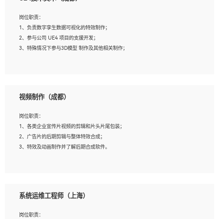
2、熟练掌握 Unity3D 程序开发，精通 C# 语言开发；
3、具有大量插件的使用调试经历，开发测试过 UWP 端程序者优先；
岗位职责：
4、有良好的沟通能力和团队合作意识；
1、负责数字孪生数据可视化的特效制作；
5、开发过 HoloLens 程序者优先。
2、参与公司 UE4 项目的支援开发；
3、特殊情况下参与3D模型 制作及其他相关制作；
岗位要求：
1、全日制本科以上学历，美术、动画相关专业毕业，具有相关效果制作经验2年以
视频制作（成都）
上；
2、熟练掌握 Particle 或 Niagara 制作特效模块；
岗位职责：
3、想象力丰富, 有一定的艺术审美深度；
1、各类企业宣传片视频的剪辑和片头片尾包装；
4、有良好的场景特效搭建功底；
2、广告片的后期剪辑与整体特效合成；
5、熟悉 3Ds Max 或者 Maya；
3、特效及动画制作并了解后期合成软件。
6、有良好的沟通能力和团队合作意识；
7、参与过建筑结构表现相关项目者优先
岗位要求：
1、热爱影视，责任心强，有强烈的兴趣和后期制作的主观能动性；
系统运维工程师（上海）
2、熟练使用After Effect、Photo Shop、熟练掌握视频剪辑和特效包装软件；
3、能对影片后期进行整体调色控制，具备一定审美感；
岗位职责：
4、在剪辑上会思考，有一定编导思维；