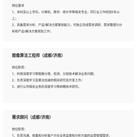
岗位要求
岗位要求：
1、本科及以上学历，计算机、数学、统计学等相关专业，同行业工作经验5年以
1、全日制统招本科及以上学历，计算机相关专业毕业，5年以上开发工作经验；
上；
2、具有扎实的java编程功底和良好的编码习惯，有分布式、多线程及高并发系统开
2、具备需求分析、产品/解决方案策划能力，可独立完成需求调研、需求整理与分
发经验和性能调优经验尤佳；熟悉JVM调优；掌握基础中间件、基础架构方案和云
析和产品/解决方案规划工作；
平台、云产品功能特性，熟练使用相关平台的功能和了解其背后实现机制；
3、逻辑缜密，对用户产品/解决方案体验敏感，对数据敏感，有产品/解决方案意
3、精通主流开发框架经验，精通一门主流开发语言；熟悉主流开源框架源码；
识，有主见，以数据为驱动，以结果为导向；
4、具有一定的大中型项目参与经验，有中间件、基础组件和框架的研发经验，具备
4、具有丰富的AI产品/解决方案解决方案经验，能够针对客户的需求，快速响应输
研发管理流程建设经验；
图像算法工程师（成都/济南）
出相关的解决方案，包括视频分析、图像识别、NLP、OCR、机器学习等；
5、熟悉Spring、Mybatis等开源框架和常用apache组件,熟悉Web服务端开发的各种
5、具备AI技术背景，掌握TensorFlow、PyTorch、Spark MLlib、SK-Learn等常见
常用框架和技术Springboot、Shiro、springcloud等；熟悉Linux常用命令和了解常
岗位职责：
AI算法框架，对人脸识别、目标检测、图像识别、OCR、NLP等AI算法有深刻理
用脚本语言，较丰富的线上系统运维经验，复杂问题排查思路清晰。
1、利用深度学习等图像分类、检测、分割技术解决业务问题；
解。具有AI平台级产品/解决方案从业经验者优先。具有大数据技术背景者优先；
2、负责深度学习及算法加速的相关研究及开发工作；
6、具备良好的客户意识与沟通能力，善于学习思考、创新与团队协作，认真负责、
3、进行公司相关业务的深度学习等前瞻技术研究。
执行力与抗压力强。
岗位要求：
1、统招本科以上学历，图形图像、计算机或数学相关专业；
需求顾问（成都/济南）
2、2年以上图像处理开发经验，熟悉python和spark开发；
3、熟练使用TensorFlow、Theano、Keras 及 Caffe 任意一种主流深度学习框架搭建
岗位职责：
深度学习系统环境；
1、负责沟通、收集和分析客户方在业务监管和分析方面的运营管理需求；