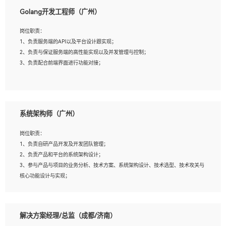
1、本科以上相关专业毕业，拥有三年以上相关数据工作经验经验。
Golang开发工程师（广州）
2、熟悉PostgreSQL、redis、MongoDB、ElasticSearch等开源数据库运维管理，拥
有开发经验优先。
岗位职责：
3、熟悉Oracle、MySQL、SQLServer中一种或多种优先。
1、负责服务端的API以及平台设计跟实现；
4、熟悉Hadoop、HBASE、Spark等大数据平台优先。
2、负责与保证服务端的高性能实现以及并发管理与控制；
5、熟悉linux或任意一种unix操作系统，如有较强操作系统侧工作经验者优先。
3、负责配合前端界面进行功能对接；
6、具备丰富的项目实施经验，较强的自我学习能力。
7、责任心强，为人友好，沟通能力强，具有良好的团队意识。
岗位要求：
1、本科及以上学历，计算机相关专业；
系统架构师（广州）
2、1年以上Golang开发工作经验，能独立完成相应项目开发；
3、基础扎实、熟悉数据结构与算法，熟悉多线程、多进程、IO复用等并发编程思维
岗位职责：
与实现，熟悉常用开源框架及设计模式；
1、负责自研产品开发及开发团队管理；
4、熟悉Golang、连接池、消息队列等组件使用、熟悉后端开发、测试、调试流程跟
2、负责产品和平台的系统架构设计；
工具使用；
3、参与产品与项目的业务分析、技术方案、系统架构设计、技术选型、技术攻关与
5、对技术有激情，喜欢钻研，能快速接受和掌握新技术，学习能力和工作责任心
核心功能设计与实现；
强，良好的沟通表达能力和团队协作能力。
4、根据业务及技术发展，做前瞻性的技术分析、研究及应用；
5、根据业务架构设计与业务需求，上接业务设计下接系统设计，编写系统概要设
计，指导技术骨干进行系统详细设计。
解决方案经理/总监（成都/济南）