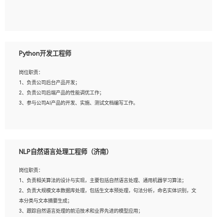
5、具备与多团队合作的经验，良好团队协作精神；
岗位要求：
1、全日制本科及以上学历，计算机相关专业毕业，一年以上前端开发工作经验；
2、熟练掌握HTML、CSS、JavaScript等web相关技术；
Python开发工程师
3、熟悉react/vue/angular任何一种前端框架，熟悉react优先；
4、熟悉webpack配置和git操作；
岗位职责：
5、善于沟通，具有团队意识；
1、负责公司后台产品开发；
2、负责公司后端产品的性能调优工作；
3、参与公司AI产品的开发、实施、测试文档编写工作。
岗位要求:
1、计算机相关专业，本科及以上学历，2年以上后端开发经验，有过运营商项目经
NLP自然语言处理工程师（济南）
验的更佳；
2、熟练python编程语言，熟悉服务端开发流程，熟悉常见的算法和数据结构；
岗位职责：
3、熟悉数据库开发，熟悉Mysql、Oracle、MongoDb数据库应用开发其中一种；
1、负责相关算法的设计与实现，主要包括自然语言处理、通用机器学习算法；
4、熟悉Python Wed框架（Django/Flask...）代码能力优秀，熟悉编码规范和具备
2、负责大规模文本数据库处理，包括生文本预处理，句法分析，命名实体识别，文
良好的文档编写能力）；
本分类与文本摘要生成；
5、沟通表达能力强，具备团队协作能力。
3、跟踪自然语言处理的前沿技术和业界先进的模型应用；