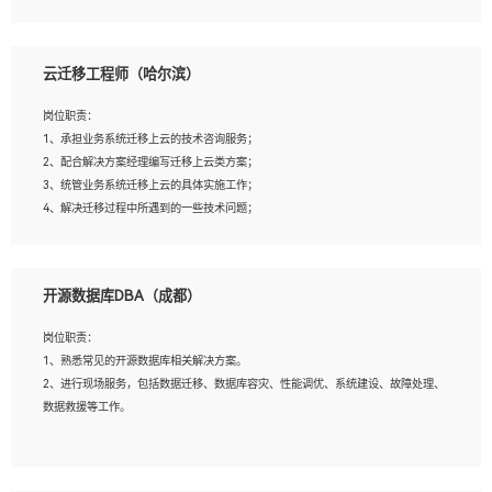
4、负责问答系统的搭建和知识图谱的建立；
云迁移工程师（哈尔滨）
岗位要求：
1、1年及以上自然语言处理方向研究或工作经验，统招本科及以上学历；
岗位职责：
2、熟悉tensorflow，keras，pytorch等常规深度学习框架，快速根据客户需求实现
1、承担业务系统迁移上云的技术咨询服务；
有效的模型；
2、配合解决方案经理编写迁移上云类方案；
3、熟悉掌握至少一种编程语言，如：Python，Java；
3、统管业务系统迁移上云的具体实施工作；
4、 熟悉NLP相关算法与实现；
4、解决迁移过程中所遇到的一些技术问题；
5、至少有一次及以上问答系统的项目实践，熟悉问答系统全流程开发者优先；
6、有较强的问题分析和处理能力，良好的团队合作意识；
7、 参与过相关竞赛或科研项目者优先。
岗位要求：
开源数据库DBA（成都）
1、专科及以上学历，三年以上工作经验，计算机等相关专业；
2、具备常见业务系统资源评估、部署优化和故障排查的能力；
岗位职责：
3、熟悉常见操作系统、存储、网络、 IO 等相关原理；
1、熟悉常见的开源数据库相关解决方案。
4、具有迁移工具实操经验，具备P2V、V2V迁移能力；
2、进行现场服务，包括数据迁移、数据库容灾、性能调优、系统建设、故障处理、
5、熟练华为、VMware虚拟化、云计算及云存储技术；
数据救援等工作。
6、熟悉主流数据库、应用服务器、中间件部署架构和运维方法；
7、具备资源池迁移、应用及数据迁移、异构数据迁移相关经验；
8、具有HCIE/H3CIE/VMware/阿里云等云计算方向认证者优先；
岗位要求：