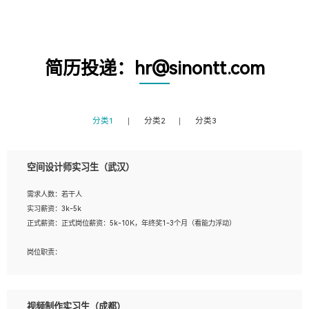
简历投递：hr@sinontt.com
分类1
分类2
分类3
空间设计师实习生（武汉）
需求人数：若干人
实习薪资：3k-5k
正式薪资：正式岗位薪资：5k-10K，年终奖1-3个月（看能力浮动）
岗位职责：
1、 沟通客户需求，分析其实施的可行性，辅助项目经理完成展示策划、设计；
2、 把握设计时间节点，控制设计进度，完成展示设计任务；
3、配合平面设计师完成项目最终的整体汇报方案；参与项目例会，项目完工总结报
视频制作实习生（成都）