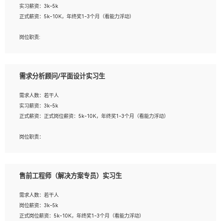
实习薪资：3k-5k
2. 熟悉前端常用框架, 能独立完成设计给予的 UI 效果;
正式薪资：5k-10K，年终奖1-3个月（看能力浮动）
3. 有良好的代码习惯, 低级错误出现频率低;
4. 具备优秀的沟通和协调能力，能承受比较大的工作压力;
岗位职责:
5. 自我驱动力强, 能自主学习新知识新技术, 并具有较强的自学能力;
1. 为企业客户提供软件技术服务。包括安装、升级、配置、调优、故障诊断等工
6. 了解前端设计及后端开发, 可快速和同事对接工作;
作；
7. 了解或熟悉 WebGL 及相关框架优先。
2. 在此基础上，并能为客户提供客户化技术支持方案，提升软件使用效率与价值。
需求分析顾问/平面设计实习生
任职要求:
需求人数：若干人
1. 计算机专业相关背景；
实习薪资：3k-5k
2. 自我学习和动手能力强，对操作系统、数据库有一定基础和兴趣；
正式薪资：正式岗位薪资：5k-10K，年终奖1-3个月（看能力浮动）
3.沟通能力强、有基础客户服务意识。
岗位职责：
1、 沟通客户需求，分析其实施的可行性，辅助项目经理完成展示策划、设计；
2、 把握设计时间节点，控制设计进度，完成展示设计任务；
3、配合平面设计师完成项目最终的整体汇报方案；参与项目例会，项目完工总结报
售前工程师（解决方案专员）实习生
告，设计项目文件管理和资料库维护；
4、 创新设计表现形式，优化流程、提高设计工作效率；
需求人数：若干人
5、 设计内容包括但不限于：展厅/博物馆/展馆的规划与空间设计，人机界面设计，
岗位薪资：3k-5k
标志及吉祥物设计，效果图后期处理等。
正式岗位薪资：5k-10K，年终奖1-3个月（看能力浮动）