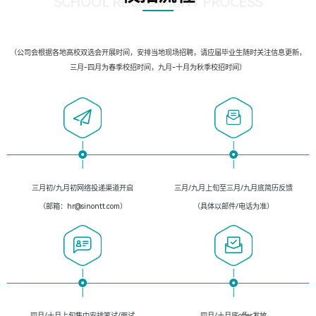
SCHOOL RECRUIMENT PROCESS
（公司会根据各地高校双选会开展时间，安排当地现场招聘，请应届毕业生随时关注信息更新，
三月-四月为春季校招时间，九月-十月为秋季校招时间）
三月初/九月初网络投递渠道开启
三月/九月上旬至三月/九月底简历反馈
（邮箱：hr@sinontt.com）
（具体以邮件/电话为准）
四月/十月上旬集中安排笔试/面试
四月/十月底offer发放