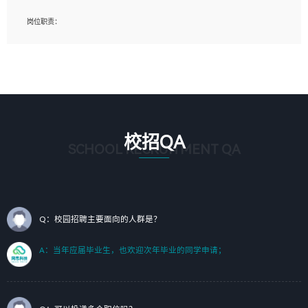
岗位要求：
岗位职责：
1、艺术设计类相关专业；（其中需求分析顾问不限专业）
1、完成主要工作：项目解决方案策划与编写，项目投标方案编写、项目申报方案编
2、热爱展览展示设计工作，熟悉行业动向，设计专业知识和产品专业知识；
写；
3、具有良好的人际沟通、准确判断客户需求并执行的能力、较强的团队合作能力和
2、人才队伍建设：完善SPL人才沉淀，积聚力量，为公司各省项目打单提供全面支
服务意识。
撑。
任职要求：
1. 熟悉 Javascript, CSS, HTML, Vue, Git;
校招QA
2. 熟悉 前端常用框架, 能独立完成设计给予的 UI 效果;
SCHOOL RECRUITMENT QA
3. 有良好的代码习惯, 低级错误出现频率低;
4. 具备优秀的沟通和协调能力，能承受比较大的工作压力;
5. 自我驱动力强, 能自主学习新知识新技术, 并具有较强的自学能力;
6. 了解前端设计及后端开发, 可快速和同事对接工作;
7. 了解或熟悉 WebGL 及相关框架优先。
Q：校园招聘主要面向的人群是？
（岗位人员专职于行业应用解决方案、项目申报方案、投标方案的策划编写）
A：当年应届毕业生，也欢迎次年毕业的同学申请；