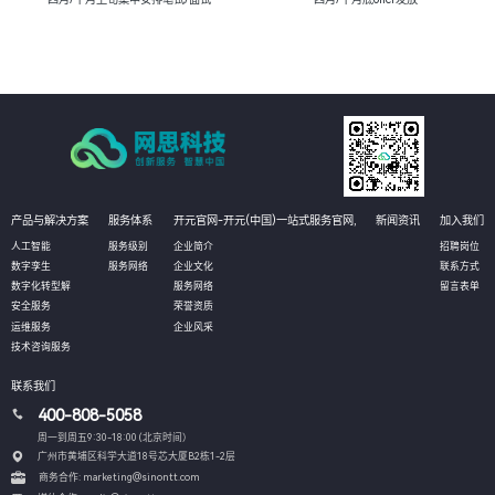
产品与解决方案
服务体系
开元官网-开元(中国)一站式服务官网,
新闻资讯
加入我们
人工智能
服务级别
企业简介
招聘岗位
数字孪生
服务网络
企业文化
联系方式
数字化转型解
服务网络
留言表单
安全服务
荣誉资质
运维服务
企业风采
技术咨询服务
联系我们
400-808-5058
周一到周五9:30-18:00 (北京时间）
广州市黄埔区科学大道18号芯大厦B2栋1-2层
商务合作: marketing@sinontt.com