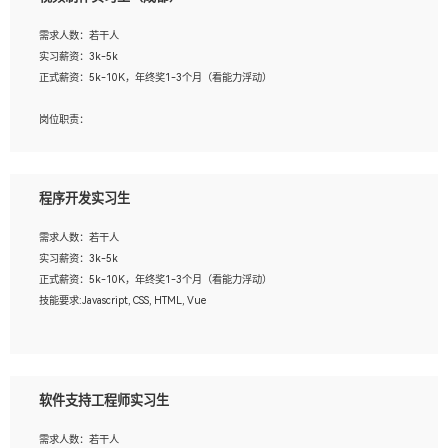
告，设计项目文件管理和资料库维护；
4、 创新设计表现形式，优化流程、提高设计工作效率；
需求人数：若干人
5、 设计内容包括但不限于：展厅/博物馆/展馆的规划与空间设计，人机界面设计，
实习薪资：3k-5k
标志及吉祥物设计，效果图后期处理等。
正式薪资：5k-10K，年终奖1-3个月（看能力浮动）
岗位要求：
岗位职责：
1、艺术设计类相关专业；
1、各类企业宣传片视频的剪辑和片头片尾包装；
2、热爱展览展示设计工作，熟悉行业动向，设计专业知识和产品专业知识；
2、广告片的后期剪辑与整体特效合成；
3、具有良好的人际沟通、准确判断客户需求并执行的能力、较强的团队合作能力和
3、特效及动画制作并了解后期合成软件。
服务意识。
程序开发实习生
岗位要求：
需求人数：若干人
1、热爱影视，责任心强，有强烈的兴趣和后期制作的主观能动性；
实习薪资：3k-5k
2、熟练使用After Effect、Photo Shop、熟练掌握视频剪辑和特效包装软件；
正式薪资：5k-10K，年终奖1-3个月（看能力浮动）
3、能对影片后期进行整体调色控制，具备一定审美感；
技能要求:Javascript, CSS, HTML, Vue
4、在剪辑上会思考，有一定编导思维；
5、踏实， 勤奋，愿意在工作中不断学习，提高自我；
工作职责：
6、能与同事友好相处。
1. 负责公司的前端项目的开发;
2. 负责公司已有项目的维护及迭代;
软件支持工程师实习生
工作要求:
需求人数：若干人
1. 熟悉 Javascript, CSS, HTML, Vue, Git;