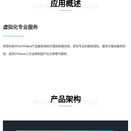
应用概述
APPLICATION OVERVIEW
虚拟化专业服务
网思科技作为VMWare产品服务授权代理商和服务商，具有专业的服务团队、服务方案和服务经
验，提供VMware三方运维和国产化迁移替代服务。
产品架构
SYSTEM ARCHITECTURE