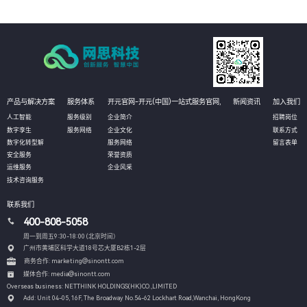
产品与解决方案
服务体系
开元官网-开元(中国)一站式服务官网,
新闻资讯
加入我们
人工智能
服务级别
企业简介
招聘岗位
数字孪生
服务网络
企业文化
联系方式
数字化转型解
服务网络
留言表单
安全服务
荣誉资质
运维服务
企业风采
技术咨询服务
联系我们
400-808-5058
周一到周五9:30-18:00 (北京时间）
广州市黄埔区科学大道18号芯大厦B2栋1-2层
商务合作: marketing@sinontt.com
媒体合作: media@sinontt.com
Overseas business: NETTHINK HOLDINGS(HK)CO.,LIMITED
Add: Unit 04-05, 16F, The Broadway No.54-62 Lockhart Road,
Wanchai, HongKong