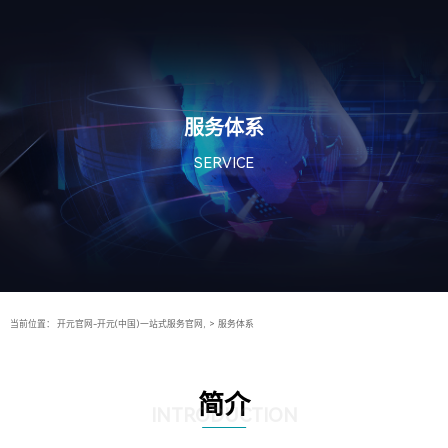
服务体系
SERVICE
当前位置：
开元官网-开元(中国)一站式服务官网,
>
服务体系
简介
INTRODUCTION