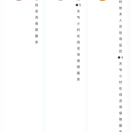
时
线
◆
5
技
咨
天
术
询
*8
人
保
小
员
障
时
驻
服
在
场
务
线
监
咨
控
询
◆
5
保
天
障
*8
服
小
务
时
在
线
咨
询
保
障
服
务