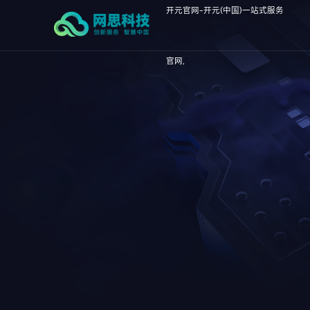
开元官网-开元(中国)一站式服务
官网,