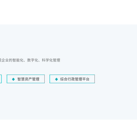
现企业的智能化、数字化、科学化管理
智慧资产管理
综合行政管理平台